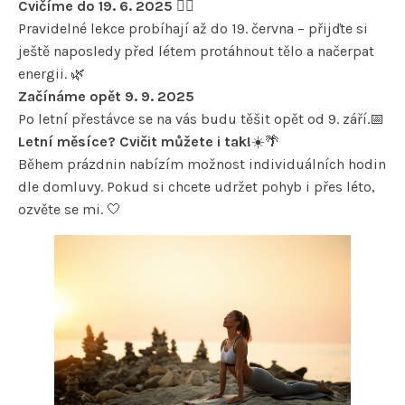
Cvičíme do 19. 6. 2025
🧘‍♀️
Pravidelné lekce probíhají až do 19. června – přijďte si
ještě naposledy před létem protáhnout tělo a načerpat
energii. 🌿
Začínáme opět 9. 9. 2025
Po letní přestávce se na vás budu těšit opět od 9. září.📅
Letní měsíce? Cvičit můžete i tak!
☀️🌴
Během prázdnin nabízím možnost individuálních hodin
dle domluvy. Pokud si chcete udržet pohyb i přes léto,
ozvěte se mi. 🤍